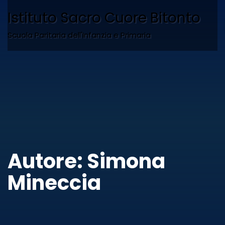
Istituto Sacro Cuore Bitonto
Scuola Paritaria dell'Infanzia e Primaria
Autore:
Simona
Mineccia